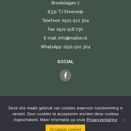
Broekslagen 2
8331 TJ Steenwijk
Telefoon:
0521-510 304
Fax: 0521-518 730
E-mail:
info@matter.nl
WhatsApp:
0521-510 304
SOCIAL
Deze site maakt gebruik van cookies waarvoor toestemming is
vereist. Door cookies te accepteren worden deze cookies
Privacyverklaring
|
Cookie verklaring
ingeschakeld. Meer informatie op onze
Privacyverklaring
Copyright 2026, Autobedrijf Matter Steenwijk BV. Alle rechten
voorbehouden.
Website door Noord Media Webdesign
Accepteer cookies